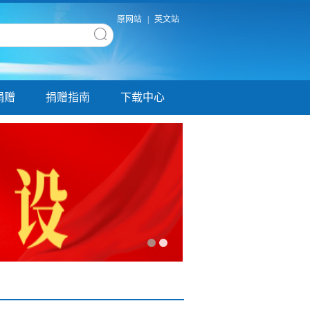
原网站
|
英文站
捐赠
捐赠指南
下载中心